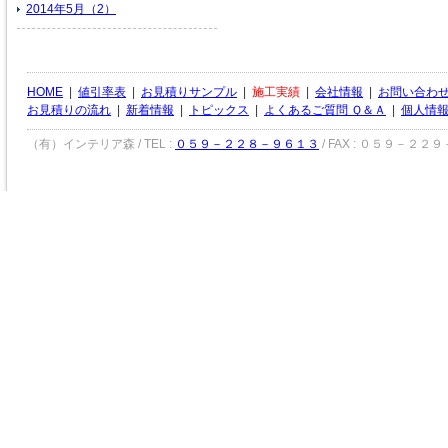
2014年5月（2）
HOME
|
値引率表
|
お見積りサンプル
|
施工実績
|
会社情報
|
お問い合わ
お見積りの流れ
|
新着情報
|
トピックス
|
よくあるご質問 Ｑ＆Ａ
|
個人情
（有）インテリア森 / TEL :
０５９－２２８－９６１３
/ FAX : ０５９－２２