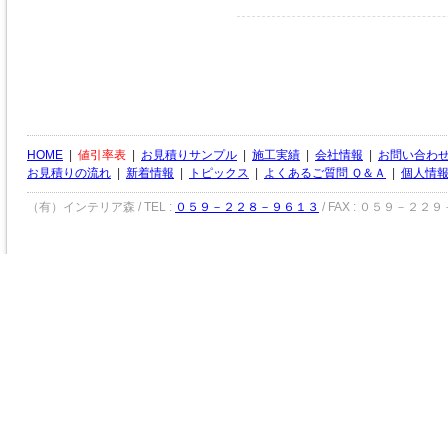
HOME
|
値引率表
|
お見積りサンプル
|
施工実績
|
会社情報
|
お問い合わ
お見積りの流れ
|
新着情報
|
トピックス
|
よくあるご質問 Ｑ＆Ａ
|
個人情
（有）インテリア森 / TEL :
０５９－２２８－９６１３
/ FAX : ０５９－２２